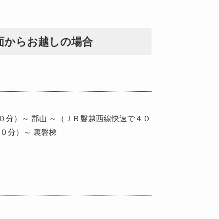
面からお越しの場合
０分）～ 郡山 ～（ＪＲ磐越西線快速で４０
４０分）～ 裏磐梯