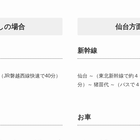
しの場合
仙台方
新幹線
（JR磐越西線快速で40分）
仙台 ～（東北新幹線で約４
分）～ 猪苗代 ～（バスで
お車