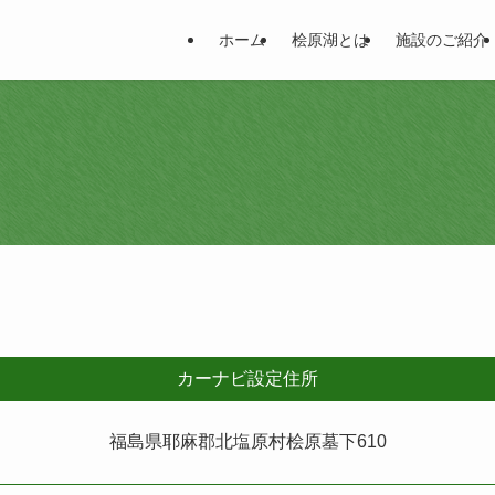
ホーム
桧原湖とは
施設のご紹介
カーナビ設定住所
福島県耶麻郡北塩原村桧原墓下610